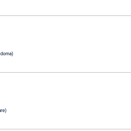
ž doma)
are)