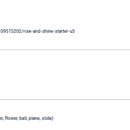
/109515202/rise-and-shine-starter-u5
, flower, ball, plane, slide)