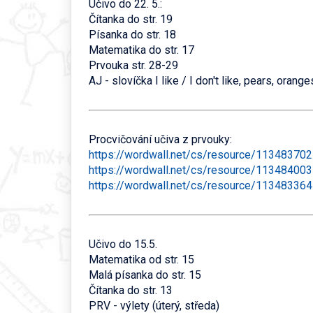
Učivo do 22. 5.:
Čítanka do str. 19
Písanka do str. 18
Matematika do str. 17
Prvouka str. 28-29
AJ - slovíčka I like / I don't like, pears, orang
Procvičování učiva z prvouky:
https://wordwall.net/cs/resource/113483702
https://wordwall.net/cs/resource/113484003
https://wordwall.net/cs/resource/113483364
Učivo do 15.5.
Matematika od str. 15
Malá písanka do str. 15
Čítanka do str. 13
PRV - výlety (úterý, středa)