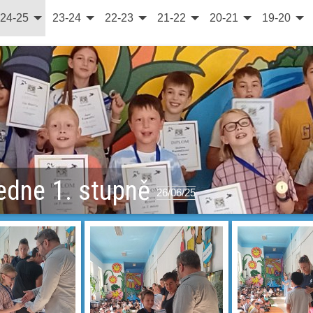
24-25
23-24
22-23
21-22
20-21
19-20
edne 1. stupně
26/06/25