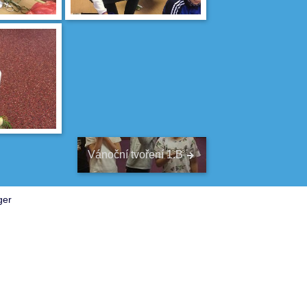
Vánoční tvoření 1.B
ger