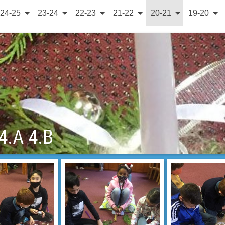
24-25
23-24
22-23
21-22
20-21
19-20
4.A 4.B