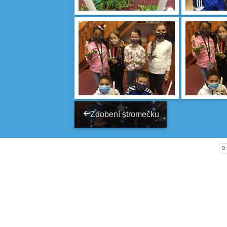
Zdobení stromečku
9