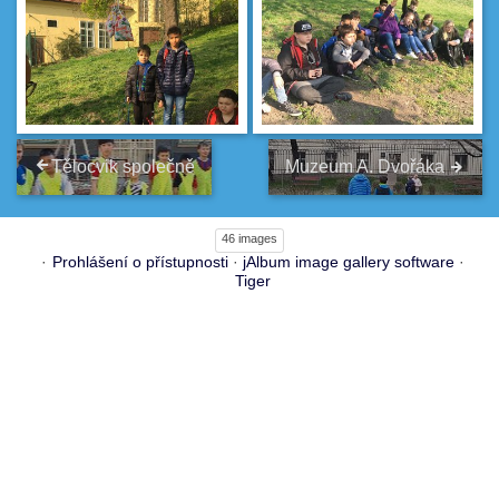
Tělocvik společně
Muzeum A. Dvořáka
46 images
Prohlášení o přístupnosti
·
jAlbum image gallery software
·
Tiger