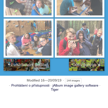
Pohádkování dokola
Děti v pohybu
Modified
16—20/09/19
144 images
Prohlášení o přístupnosti
·
jAlbum image gallery software
·
Tiger