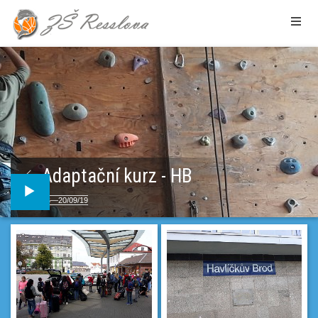
Adaptační kurz - HB
16—20/09/19