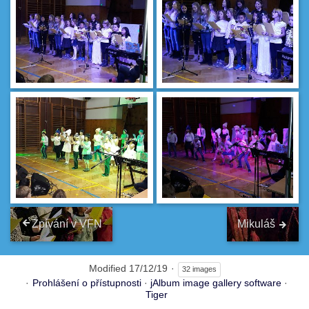
Zpívání v VFN
Mikuláš
Modified
17/12/19
32 images
Prohlášení o přístupnosti
·
jAlbum image gallery software
·
Tiger