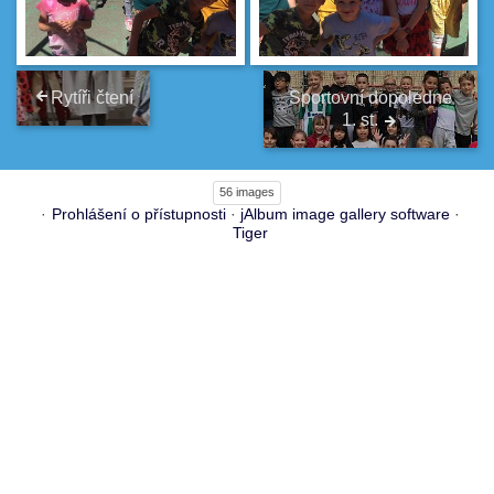
Rytíři čtení
Sportovní dopoledne
1. st.
56 images
Prohlášení o přístupnosti
·
jAlbum image gallery software
·
Tiger